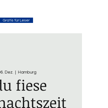
Gratis für Leser
06. Dez.
  |  
Hamburg
du fiese
achtszeit