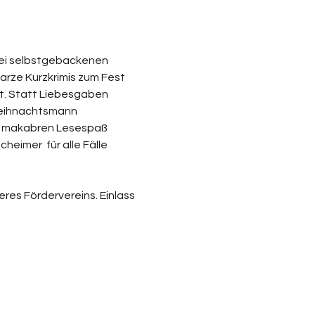
bei selbstgebackenen 
rze Kurzkrimis zum Fest 
zt. Statt Liebesgaben 
Weihnachtsmann 
m makabren Lesespaß 
imer  für alle Fälle 
res Fördervereins. Einlass 