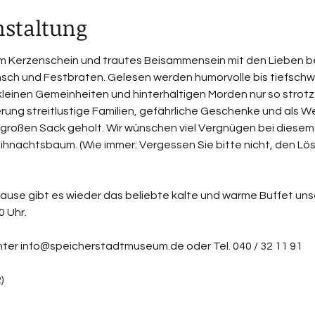
nstaltung
im Kerzenschein und trautes Beisammensein mit den Lieben 
ch und Festbraten. Gelesen werden humorvolle bis tiefschwa
 kleinen Gemeinheiten und hinterhältigen Morden nur so strot
rung streitlustige Familien, gefährliche Geschenke und als 
 großen Sack geholt. Wir wünschen viel Vergnügen bei diese
achtsbaum. (Wie immer: Vergessen Sie bitte nicht, den Lösche
Pause gibt es wieder das beliebte kalte und warme Buffet unse
0 Uhr.
ter info@speicherstadtmuseum.de oder Tel. 040 / 32 11 91 
)