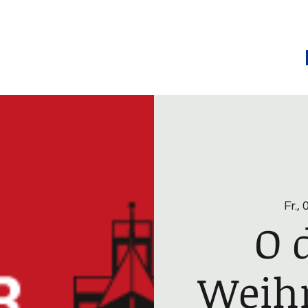
Michael Thode - Thrillerautor
Termine
Über mich
Kontakt
Fr., 
O 
Weihn