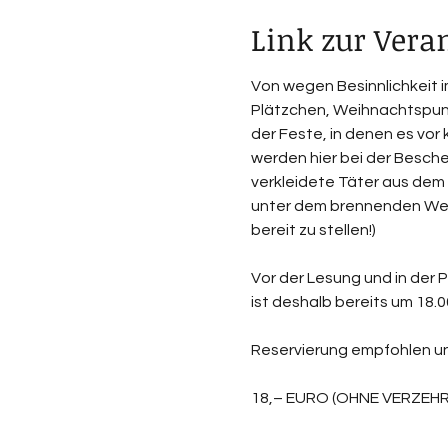
Link zur Vera
Von wegen Besinnlichkeit 
Plätzchen, Weihnachtspuns
der Feste, in denen es vor
werden hier bei der Besche
verkleidete Täter aus dem
unter dem brennenden Weihn
bereit zu stellen!)
Vor der Lesung und in der 
ist deshalb bereits um 18.0
Reservierung empfohlen un
18,– EURO (OHNE VERZEHR