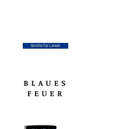
Michael Thode -
Thrillerautor
Gratis für Leser
BLAUES
FEUER