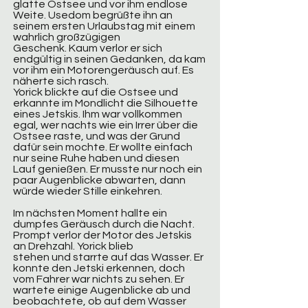
glatte Ostsee und vor ihm endlose
Weite. Usedom begrüßte ihn an
seinem ersten Urlaubstag mit einem
wahrlich großzügigen
Geschenk. Kaum verlor er sich
endgültig in seinen Gedanken, da kam
vor ihm ein Motorengeräusch auf. Es
näherte sich rasch.
Yorick blickte auf die Ostsee und
erkannte im Mondlicht die Silhouette
eines Jetskis. Ihm war vollkommen
egal, wer nachts wie ein Irrer über die
Ostsee raste, und was der Grund
dafür sein mochte. Er wollte einfach
nur seine Ruhe haben und diesen
Lauf genießen. Er musste nur noch ein
paar Augenblicke abwarten, dann
würde wieder Stille einkehren.
Im nächsten Moment hallte ein
dumpfes Geräusch durch die Nacht.
Prompt verlor der Motor des Jetskis
an Drehzahl. Yorick blieb
stehen und starrte auf das Wasser. Er
konnte den Jetski erkennen, doch
vom Fahrer war nichts zu sehen. Er
wartete einige Augenblicke ab und
beobachtete, ob auf dem
Wasser