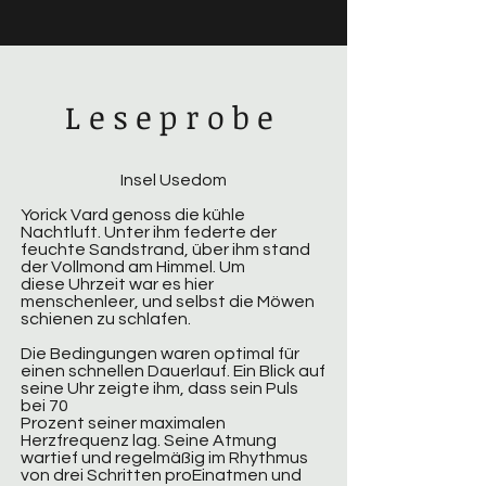
Leseprobe
Insel Usedom
Yorick Vard genoss die kühle
Nachtluft. Unter ihm federte der
feuchte Sandstrand, über ihm stand
der Vollmond am Himmel. Um
diese Uhrzeit war es hier
menschenleer, und selbst die Möwen
schienen zu schlafen.
Die Bedingungen waren optimal für
einen schnellen Dauerlauf. Ein Blick auf
seine Uhr zeigte ihm, dass sein Puls
bei 70
Prozent seiner maximalen
Herzfrequenz lag. Seine Atmung
wartief und regelmäßig im Rhythmus
von drei Schritten proEinatmen und