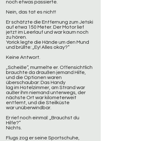
noch etwas passierte.
Nein, das tat es nicht!
Er schätzte die Entfernung zum Jetski
auf etwa 150 Meter. Der Motor lief
jetzt im Leerlauf und war kaum noch
zu hören.
Yorick legte die Hände um den Mund
und brüllte: „Ey! Alles okay?“
Keine Antwort.
„Scheiße“, murmelte er. Offensichtlich
brauchte da draußen jemand Hilfe,
und die Optionen waren
überschaubar: Das Handy
lag im Hotelzimmer, am Strand war
außer ihm niemand unterwegs, der
nächste Ort war kilometerweit
entfernt, und die Steilküste
war unüberwindbar.
Er rief noch einmal: „Brauchst du
Hilfe?“
Nichts.
Flugs zog er seine Sportschuhe,