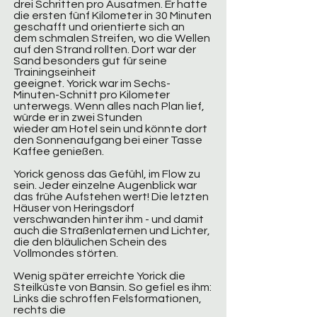
drei Schritten pro Ausatmen. Er hatte
die ersten fünf Kilometer in 30 Minuten
geschafft und orientierte sich an
dem schmalen Streifen, wo die Wellen
auf den Strand rollten. Dort war der
Sand besonders gut für seine
Trainingseinheit
geeignet. Yorick war im Sechs-
Minuten-Schnitt pro Kilometer
unterwegs. Wenn alles nach Plan lief,
würde er in zwei Stunden
wieder am Hotel sein und könnte dort
den Sonnenaufgang bei einer Tasse
Kaffee genießen.
Yorick genoss das Gefühl, im Flow zu
sein. Jeder einzelne Augenblick war
das frühe Aufstehen wert! Die letzten
Häuser von Heringsdorf
verschwanden hinter ihm - und damit
auch die Straßenlaternen und Lichter,
die den bläulichen Schein des
Vollmondes störten.
Wenig später erreichte Yorick die
Steilküste von Bansin. So gefiel es ihm:
Links die schroffen Felsformationen,
rechts die