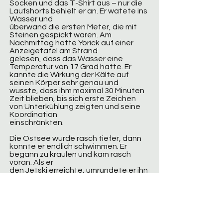
Socken und das T-Shirt aus – nur die
Laufshorts behielt er an. Er watete ins
Wasser und
überwand die ersten Meter, die mit
Steinen gespickt waren. Am
Nachmittag hatte Yorick auf einer
Anzeigetafel am Strand
gelesen, dass das Wasser eine
Temperatur von 17 Grad hatte. Er
kannte die Wirkung der Kälte auf
seinen Körper sehr genau und
wusste, dass ihm maximal 30 Minuten
Zeit blieben, bis sich erste Zeichen
von Unterkühlung zeigten und seine
Koordination
einschränkten.
Die Ostsee wurde rasch tiefer, dann
konnte er endlich schwimmen. Er
begann zu kraulen und kam rasch
voran. Als er
den Jetski erreichte, umrundete er ihn
und sah eine junge Frau im Wasser
treiben. Ihr Kopf wurde durch eine
Automatik-
Rettungsweste über Wasser
gehalten.